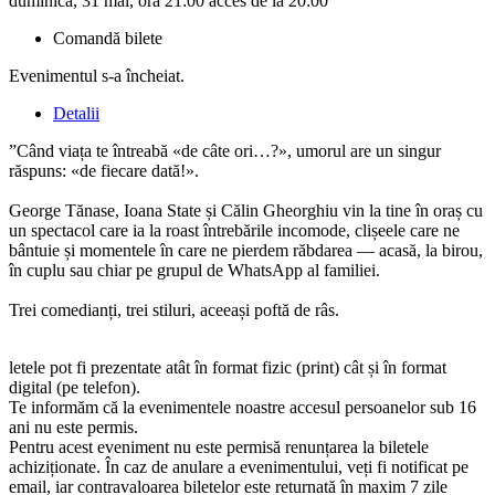
duminică, 31 mai, ora 21:00 acces de la 20:00
Comandă bilete
Evenimentul s-a încheiat.
Detalii
”Când viața te întreabă «de câte ori…?», umorul are un singur
răspuns: «de fiecare dată!».
George Tănase, Ioana State și Călin Gheorghiu vin la tine în oraș cu
un spectacol care ia la roast întrebările incomode, clișeele care ne
bântuie și momentele în care ne pierdem răbdarea — acasă, la birou,
în cuplu sau chiar pe grupul de WhatsApp al familiei.
Trei comedianți, trei stiluri, aceeași poftă de râs.
letele pot fi prezentate atât în format fizic (print) cât și în format
digital (pe telefon).
Te informăm că la evenimentele noastre accesul persoanelor sub 16
ani nu este permis.
Pentru acest eveniment nu este permisă renunțarea la biletele
achiziționate. În caz de anulare a evenimentului, veți fi notificat pe
email, iar contravaloarea biletelor este returnată în maxim 7 zile