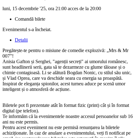
luni, 15 decembrie '25, ora 21:00 acces de la 20:00
Comandă bilete
Evenimentul s-a încheiat.
Detalii
Pregătește-te pentru o misiune de comedie explozivă: „Mrs & Mr
007”!
Anisia Gafton și Serghei, "agenții secreți" ai umorului românesc,
sunt headlinerii serii, gata să te dezarmeze cu glume tăioase și o
chimie contagioasă. Li se alătură Bogdan Nonic, cu stilul său unic,
și Vlad Oprea, care va deschide seara cu energia sa proaspătă.
Inspirat de eleganța spionilor, acest turneu aduce pe scenă umor
inteligent și o atmosferă de acțiune.
Biletele pot fi prezentate atât în format fizic (print) cât și în format
digital (pe telefon).
Te informăm că la evenimentele noastre accesul persoanelor sub 16
ani nu este permis.
Pentru acest eveniment nu este permisă renunțarea la biletele
achiziționate. În caz de anulare a evenimentului, veți fi notificat pe