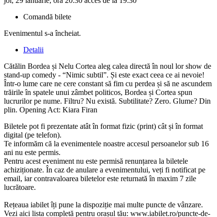
joi, 29 ianuarie, ora 20:30 acces de la 19:30
Comandă bilete
Evenimentul s-a încheiat.
Detalii
Cătălin Bordea și Nelu Cortea aleg calea directă în noul lor show de
stand-up comedy - “Nimic subtil”. Și este exact ceea ce ai nevoie!
Într-o lume care ne cere constant să fim cu perdea și să ne ascundem
trăirile în spatele unui zâmbet politicos, Bordea și Cortea spun
lucrurilor pe nume. Filtru? Nu există. Subtilitate? Zero. Glume? Din
plin. Opening Act: Kiara Firan
Biletele pot fi prezentate atât în format fizic (print) cât și în format
digital (pe telefon).
Te informăm că la evenimentele noastre accesul persoanelor sub 16
ani nu este permis.
Pentru acest eveniment nu este permisă renunțarea la biletele
achiziționate. În caz de anulare a evenimentului, veți fi notificat pe
email, iar contravaloarea biletelor este returnată în maxim 7 zile
lucrătoare.
Rețeaua iabilet îți pune la dispoziție mai multe puncte de vânzare.
Vezi aici lista completă pentru orașul tău: www.iabilet.ro/puncte-de-