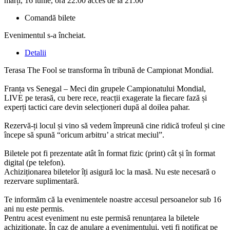
marți, 16 iunie, ora 22:00 acces de la 21:00
Comandă bilete
Evenimentul s-a încheiat.
Detalii
Terasa The Fool se transforma în tribună de Campionat Mondial.
Franța vs Senegal – Meci din grupele Campionatului Mondial,
LIVE pe terasă, cu bere rece, reacții exagerate la fiecare fază și
experți tactici care devin selecționeri după al doilea pahar.
Rezervă-ți locul și vino să vedem împreună cine ridică trofeul și cine
începe să spună “oricum arbitru’ a stricat meciul”.
Biletele pot fi prezentate atât în format fizic (print) cât și în format
digital (pe telefon).
Achiziționarea biletelor îți asigură loc la masă. Nu este necesară o
rezervare suplimentară.
Te informăm că la evenimentele noastre accesul persoanelor sub 16
ani nu este permis.
Pentru acest eveniment nu este permisă renunțarea la biletele
achiziționate. În caz de anulare a evenimentului, veți fi notificat pe