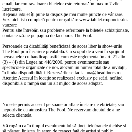
email, iar contravaloarea biletelor este returnată în maxim 7 zile
lucrătoare.
Rețeaua iabilet îți pune la dispoziție mai multe puncte de vânzare.
Vezi aici lista completă pentru orașul tău: www.iabilet.ro/puncte-de-
vanzare
Pentru alte întrebări sau probleme referitoare la biletele achiziționate,
contactează-ne pe pagina de facebook The Fool.
Persoanele cu dizabilități beneficiază de acces liber la show-urile
The Fool prin înscriere prealabilă. Cu scopul de a veni în sprijinul
persoanelor cu handicap, astfel cum este reglementat în art. 21 alin.
(3) – (4) din Legea nr. 448/2006, pentru evenimentele sau
spectacolele organizate de noi, alocăm un număr total de 2 invitații,
în limita disponibilității. Rezervările se fac la
ana@headliners.ro
.
Atenție: Accesul în locație se realizează exclusiv pe scări, nefiind
disponibilă o rampă sau un alt mijloc de acces adaptat.
Nu este permis accesul persoanelor aflate în stare de ebrietate, sau
nepotrivite cu atmosfera The Fool. Ne rezervam dreptul de a ne
selecta clientela.
Vă rugăm ca în timpul evenimentului să țineți telefoanele închise și
să păstrați liniștea, în semn de respect față de artiști și public.