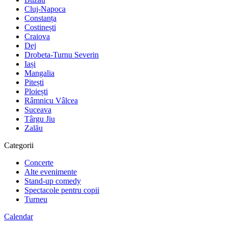
Cluj-Napoca
Constanța
Costinești
Craiova
Dej
Drobeta-Turnu Severin
Iași
Mangalia
Pitești
Ploiești
Râmnicu Vâlcea
Suceava
Târgu Jiu
Zalău
Categorii
Concerte
Alte evenimente
Stand-up comedy
Spectacole pentru copii
Turneu
Calendar