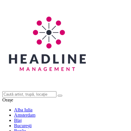
Orașe
Alba Iulia
Amsterdam
Blaj
București
Buzău