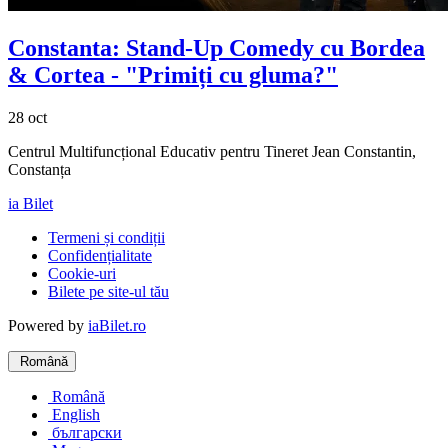
Constanta: Stand-Up Comedy cu
Bordea
& Cortea
- "Primiți cu gluma?"
28 oct
Centrul Multifuncțional Educativ pentru Tineret Jean Constantin,
Constanța
ia Bilet
Termeni și condiții
Confidențialitate
Cookie-uri
Bilete pe site-ul tău
Powered by
iaBilet.ro
Română
Română
English
български