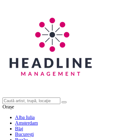
Orașe
Alba Iulia
Amsterdam
Blaj
București
Buzău