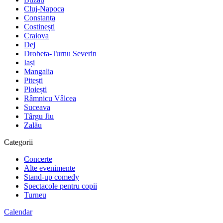
Cluj-Napoca
Constanța
Costinești
Craiova
Dej
Drobeta-Turnu Severin
Iași
Mangalia
Pitești
Ploiești
Râmnicu Vâlcea
Suceava
Târgu Jiu
Zalău
Categorii
Concerte
Alte evenimente
Stand-up comedy
Spectacole pentru copii
Turneu
Calendar