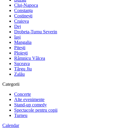
Cluj-Napoca
Constanța
Costinești
Craiova
Dej
Drobeta-Turnu Severin
Iași
Mangalia
Pitești
Ploiești
Râmnicu Vâlcea
Suceava
Târgu Jiu
Zalău
Categorii
Concerte
Alte evenimente
Stand-up comedy
Spectacole pentru copii
Turneu
Calendar