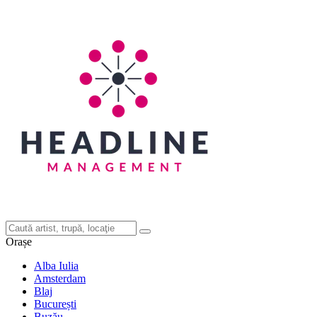
Orașe
Alba Iulia
Amsterdam
Blaj
București
Buzău